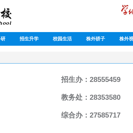
科研
招生升学
校园生活
株外骄子
株外
办：28555459
处：28353580
办：27585717