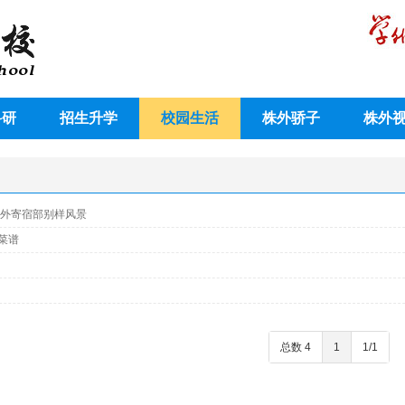
科研
招生升学
校园生活
株外骄子
株外
株外寄宿部别样风景
菜谱
总数 4
1
1/1