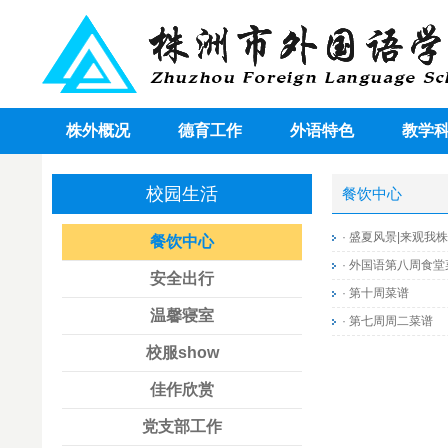
株外概况
德育工作
外语特色
教学
校园生活
餐饮中心
·
盛夏风景|来观我
餐饮中心
·
外国语第八周食堂
安全出行
·
第十周菜谱
温馨寝室
·
第七周周二菜谱
校服show
佳作欣赏
党支部工作