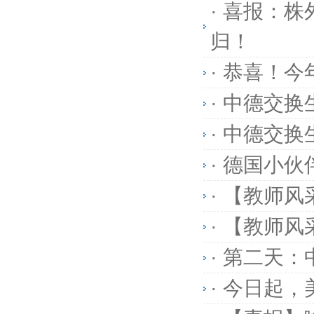
·
喜报：株
归！
·
恭喜！今
·
中德交换
·
中德交换
·
德国小伙
·
【教师风
·
【教师风
·
第二天：
·
今日起，