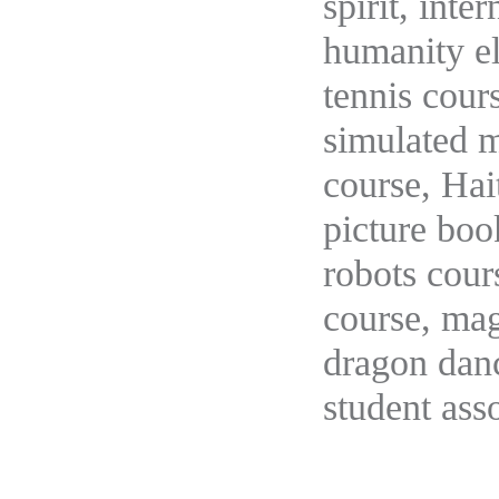
spirit, int
humanity el
tennis cour
simulated 
course, Hai
picture boo
robots cour
course, mag
dragon danc
student ass