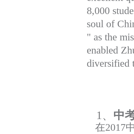
8,000 stud
soul of Chi
"
as
the mis
enabled
Zhu
diversified 
1
、
中
在
201