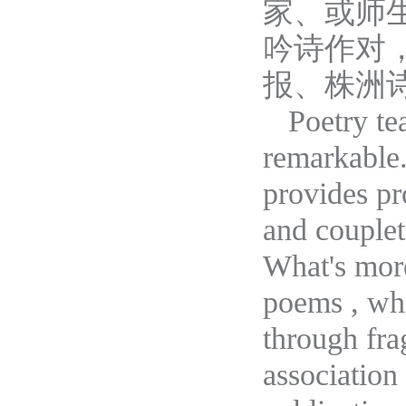
家、或师
吟诗作对
报、株洲
Poetry t
remarkable.
provides pr
and couplet
What's more
poems , whi
through fra
association