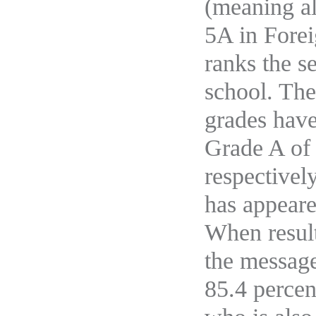
(meaning al
5A in Forei
ranks the s
school. Th
grades have
Grade A of
respectivel
has appeare
When result
the message
85.4 percen