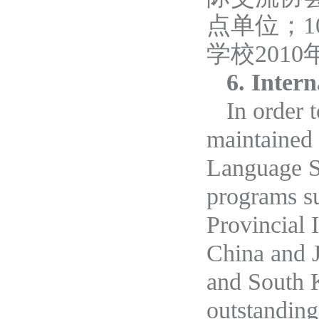
点单位
；
学校201
6. Inter
In order t
maintained 
Language Sc
programs su
Provincial 
China and J
and South 
outstanding