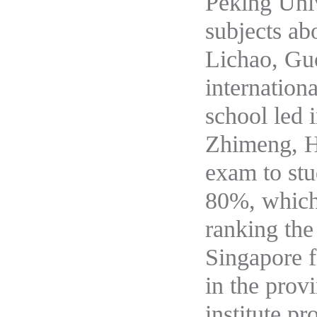
Peking Univ
subjects ab
Lichao, Guo
internation
school led 
Zhimeng, H
exam to stu
80%, which
ranking the
Singapore f
in the prov
institute p