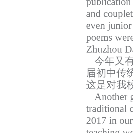
publication
and couplet
even junior
poems were 
Zhuzhou Da
今年又
届初中传
这是对我
Another g
traditional
2017 in our
teaching w