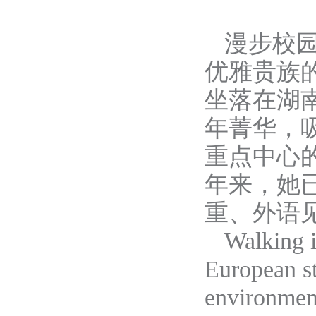
漫步校
优雅贵族
坐落在
湖
年
菁华，
重点中心
年
来，她
重
、
外语
Walking
European s
environmen