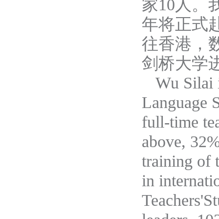
家
10人
。
年将正式
往香港
，
剑桥大学
Wu Silai 
Language S
full-time t
above, 32%
training of
in internat
Teachers'St