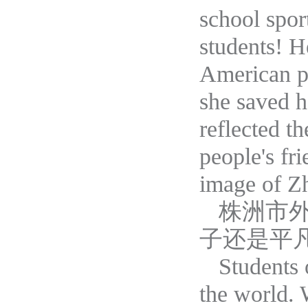
school spor
students! H
American pe
she saved he
reflected t
people's fri
image of Z
株洲市
子还是平
Students 
the world. 