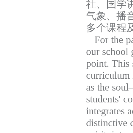
社、国学
气象、播
多个
课程
For
the p
our school 
point. This 
curriculum 
as the soul
students' c
integrates 
distinctive