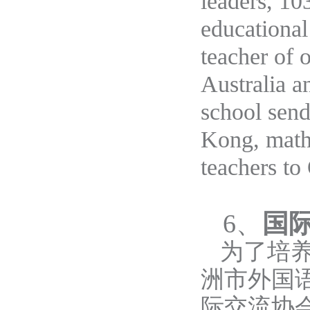
leaders, 10
educational
teacher of 
Australia a
school send
Kong, mathe
teachers to
6
、
国
为了培
洲市外国
际交流协