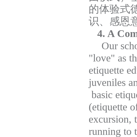
的体验式
识、感恩
4. A Com
Our scho
"love" as t
etiquette e
juveniles a
basic etiqu
(etiquette 
excursion, 
running to