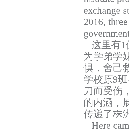
exchange st
2016, thre
gover
n
ment
这里
有
1
为学弟学
惧，舍己
学校原9
刀而受伤
的内涵，
传递了株
Here cam