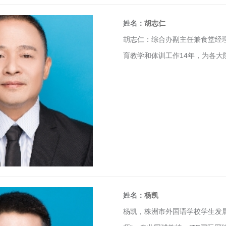
姓名：
胡志仁
胡志仁：综合办副主任兼食堂经
育教学和体训工作14年，为各大
姓名：
杨凯
杨凯，株洲市外国语学校学生发