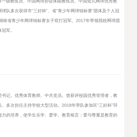
网球一级教练员、中国网球协会体能教练员、中国短式网球优秀教
球队多次获得市“三好杯”、省“青少年网球锦标赛”团体及个人冠
获湖南省青少年网球锦标赛女子双打冠军。2017年带领我校网球团
体冠军。
委书记。优秀体育教师。中共党员。曾获评校园优秀管理者，教
。多次担任主持学校大型活动。2018年带队参加区“三好杯”羽
能力的培养，使学生乐学、爱学。教育格言：爱与尊重是教育的