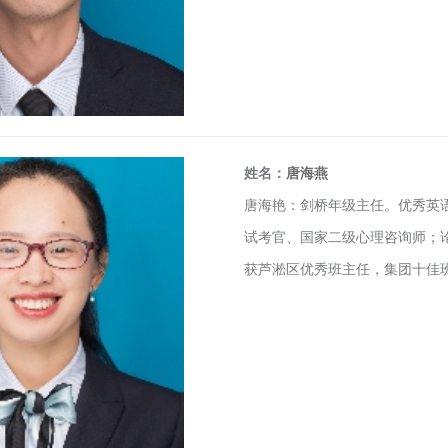
姓名：
唐海燕
唐海艳：剑桥年级主任。优秀英语
试考官、国家二级心理咨询师；
获芦淞区优秀班主任，集团十佳