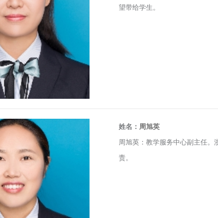
望带给学生。
姓名：
周旭英
周旭英：教学服务中心副主任。
责。