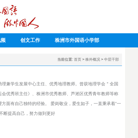
视频
创文工作
株洲市外国语小学部
当前位置:
首页
>
株外概况
>
中层干部
助理兼学生发展中心主任、优秀地理教师。曾获地理学会＂全国
运会优秀班主任》、株洲市优秀教师、芦淞区优秀青年教师等称
方面有自己独特的经验。 爱岗敬业，爱生如子，一直秉承着“一
，不断提高自己，努力做到更好