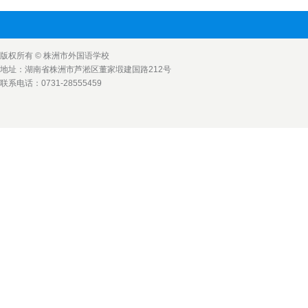
版权所有 © 株洲市外国语学校
地址：湖南省株洲市芦淞区董家塅建国路212号
联系电话：0731-28555459